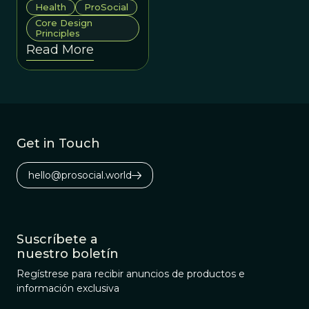
psychological
Health
ProSocial
flexibility to
Core Design
Principles
cultivate a
Read More
prosocial cultural
globally, including
in the healthcare
sector.
Get in Touch
hello@prosocial.world
Suscríbete a
nuestro boletín
Regístrese para recibir anuncios de productos e
información exclusiva