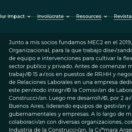
Involúcrate
Resources
Revista
ur Impact
Junto a mis socios fundamos MEC2 en el 2019,
Organizacional, para la que trabajo dise√±ando
de equipo e intervenciones para cultivar la flex
sector publico y privado. Antes de comenzar 
trabaj√© 15 a√±os en puestos de RR.HH y negoci
de Relaciones Laborales en una empresa dedic
este per√≠odo integr√© la Comisi√≥n de Labor
Construcci√≥n. Luego me desarroll√©, por 2 a√
Buenos Aires, liderando equipos de gesti√≥n y
gubernamentales y empresas. A lo largo de mi
colaboraci√≥n con diversas organizaciones, com
Industria de la Construcci√≥n, la C√°mara Arge