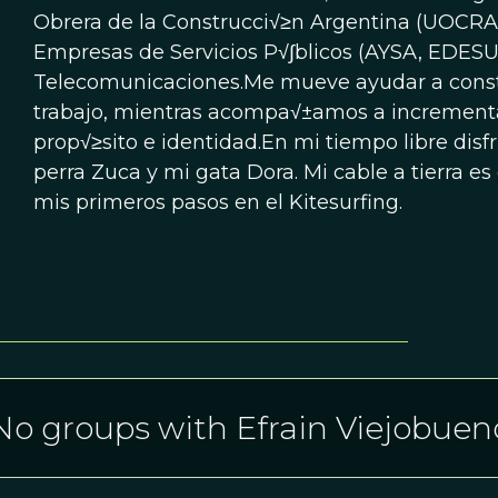
Obrera de la Construcci√≥n Argentina (UOCRA),
Empresas de Servicios P√∫blicos (AYSA, ED
Telecomunicaciones.Me mueve ayudar a constr
trabajo, mientras acompa√±amos a incrementar
prop√≥sito e identidad.En mi tiempo libre disf
perra Zuca y mi gata Dora. Mi cable a tierra e
mis primeros pasos en el Kitesurfing.
No groups with Efrain Viejobuen