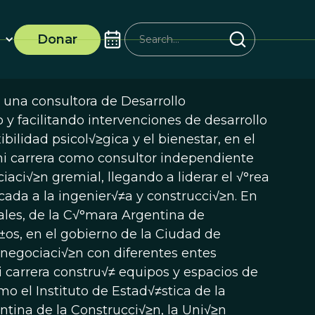
Donar
 una consultora de Desarrollo
 y facilitando intervenciones de desarrollo
ibilidad psicol√≥gica y el bienestar, en el
mi carrera como consultor independiente
aci√≥n gremial, llegando a liderar el √°rea
ada a la ingenier√≠a y construcci√≥n. En
ales, de la C√°mara Argentina de
±os, en el gobierno de la Ciudad de
 negociaci√≥n con diferentes entes
 carrera constru√≠ equipos y espacios de
o el Instituto de Estad√≠stica de la
ntina de la Construcci√≥n, la Uni√≥n