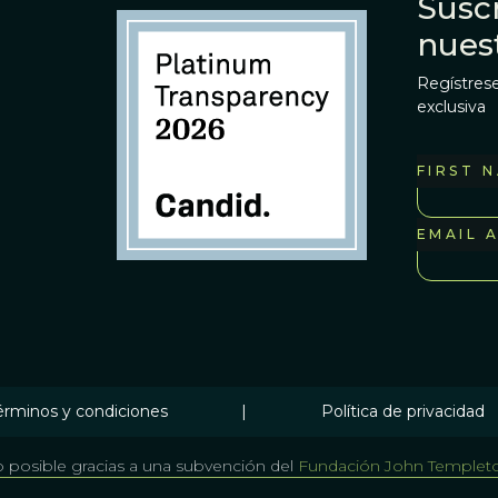
Suscr
nues
Regístrese
exclusiva
FIRST 
EMAIL 
érminos y condiciones
|
Política de privacidad
 posible gracias a una subvención del
Fundación John Templet