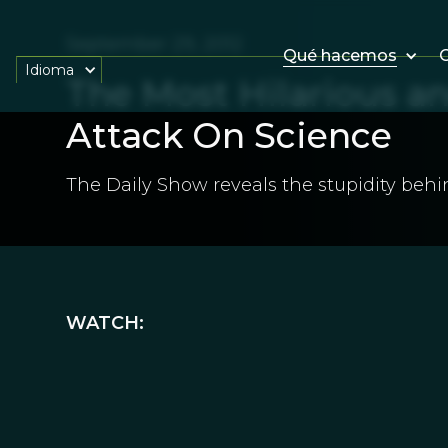
September 29, 2012
Qué hacemos
O
Idioma
The Most Hilarious a
Attack On Science
The Daily Show reveals the stupidity behi
WATCH: