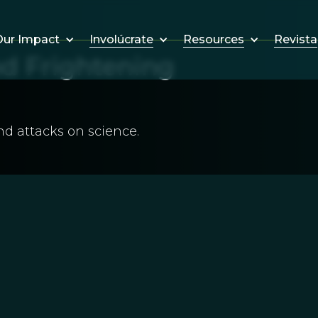
Involúcrate
Resources
Revista
ur Impact
nd Frightening
nd attacks on science.