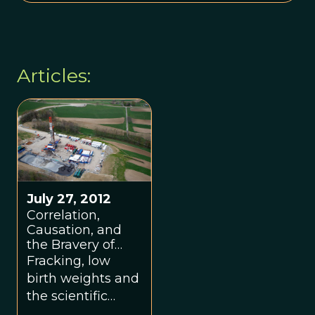
Articles:
July 27, 2012
Correlation,
Causation, and
the Bravery of
Young
Fracking, low
Observational
birth weights and
Scientists
the scientific
process.