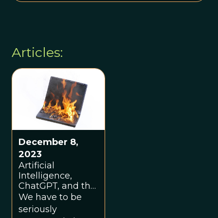
Articles:
December 8,
2023
Artificial
Intelligence,
ChatGPT, and the
Quest for Fire
We have to be
seriously