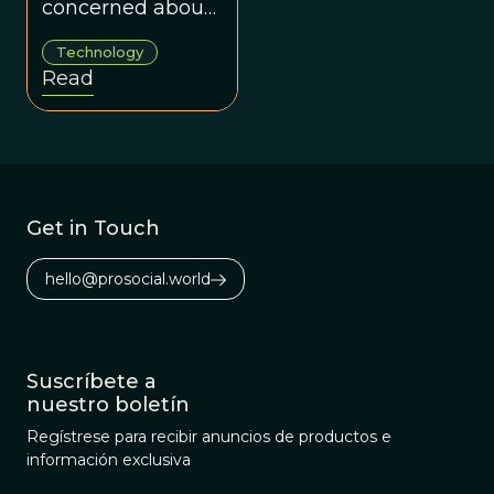
concerned about
the role AI
Technology
systems may play
Read
in society. We
need to invent
the fire of our
times before we
let AI loose on our
Get in Touch
society.
hello@prosocial.world
Suscríbete a
nuestro boletín
Regístrese para recibir anuncios de productos e
información exclusiva