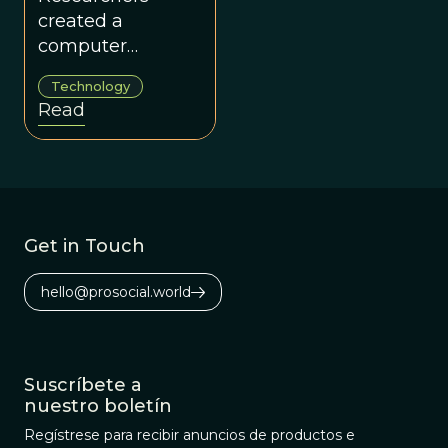
created a
computer
program that
Technology
generates
Read
mathematical
formulas which
explain various
scientific
phenomena.
Get in Touch
hello@prosocial.world
Suscríbete a
nuestro boletín
Regístrese para recibir anuncios de productos e