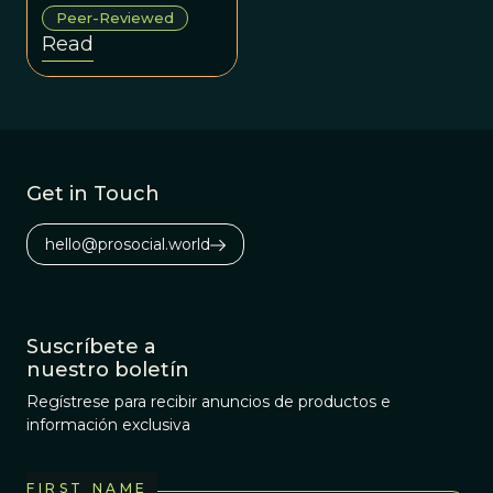
Nabokov’s
Peer-Reviewed
surprising,
Read
controversial, and
ultimately
vindicated 1945
scenario for the
dispersal of
Get in Touch
Polyommatini
Blue butterflies
hello@prosocial.world
across the
Americas.
Suscríbete a
nuestro boletín
Regístrese para recibir anuncios de productos e
información exclusiva
FIRST NAME