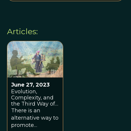
Articles:
June 27, 2023
Evolution,
Complexity, and
the Third Way of
Development: A
There is an
Conversation with
alternative way to
Scott Peters
promote