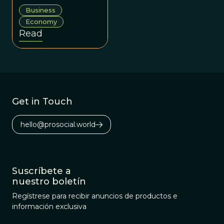
development so
Business
governments and
Economy
other agencies
Read
can produce
positive social
change.
Get in Touch
hello@prosocial.world
Suscríbete a
nuestro boletín
Regístrese para recibir anuncios de productos e
información exclusiva