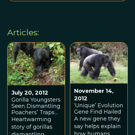
Articles:
November 14,
July 20, 2012
2012
Gorilla Youngsters
‘Unique’ Evolution
Seen Dismantling
Gene Find Hailed
Poachers’ Traps—
A First
A new gene they
Heartwarming
say helps explain
story of gorillas
how humans
dismantling