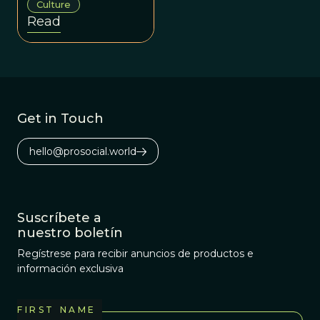
Culture
changed? Two
Read
cases are
pending in the US
Supreme Court
and a case
considered by the
Get in Touch
Supreme Court of
British Columbia
hello@prosocial.world
in 2012 upheld
the law.
Suscríbete a
nuestro boletín
Regístrese para recibir anuncios de productos e
información exclusiva
FIRST NAME