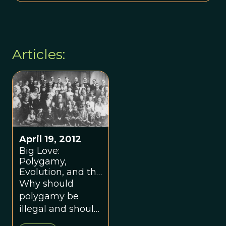
Articles:
April 19, 2012
Big Love:
Polygamy,
Evolution, and the
Law
Why should
polygamy be
illegal and should
the law be