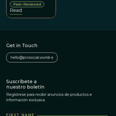
Nabokov’s
Peer-Reviewed
surprising,
Read
controversial, and
ultimately
vindicated 1945
scenario for the
dispersal of
Get in Touch
Polyommatini
Blue butterflies
hello@prosocial.world
across the
Americas.
Suscríbete a
nuestro boletín
Regístrese para recibir anuncios de productos e
información exclusiva
FIRST NAME