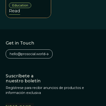
corporate life is
Education
just another
Read
example of silo
busting, a
practice that is
becoming all the
rage.
Get in Touch
hello@prosocial.world
Suscríbete a
nuestro boletín
Regístrese para recibir anuncios de productos e
información exclusiva