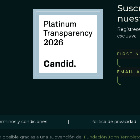
Suscr
nues
Regístrese
exclusiva
FIRST 
EMAIL 
érminos y condiciones
|
Política de privacidad
 posible gracias a una subvención del
Fundación John Templet