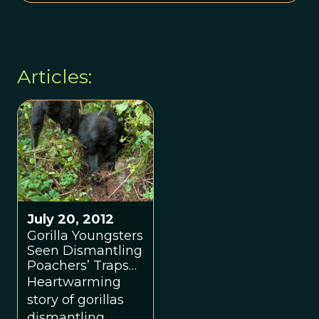
Articles:
July 20, 2012
Gorilla Youngsters
Seen Dismantling
Poachers’ Traps—
A First
Heartwarming
story of gorillas
dismantling