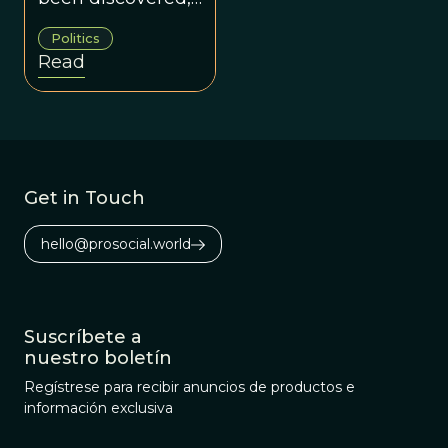
in a sense, but it
Politics
may turn out to
Read
be harder to press
than Democrats
might think.
Get in Touch
hello@prosocial.world
Suscríbete a
nuestro boletín
Regístrese para recibir anuncios de productos e
información exclusiva