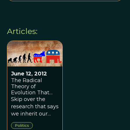
Articles:
June 12, 2012
The Radical
Theory of
Evolution That
Explains
Skip over the
Democrats and
research that says
Republicans
we inherit our
politics from our
Politics
parents. They all