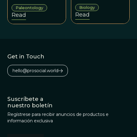
that all domestic
believe to be
Biology
Paleontology
breeds descend
frozen living cells
Read
Read
from wild rock
from ancient
dove.
mammoths.
Get in Touch
hello@prosocial.world
Suscríbete a
nuestro boletín
Regístrese para recibir anuncios de productos e
información exclusiva