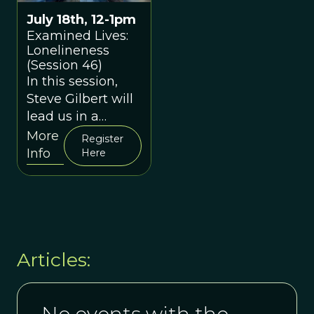
July 18th, 12-1pm
Examined Lives:
Lonelineness
(Session 46)
In this session,
Steve Gilbert will
lead us in a
discussion about
More
Register
"loneliness" and
Info
Here
what evolutionary
thinking can tell
us about it in the
modern day.
Articles: