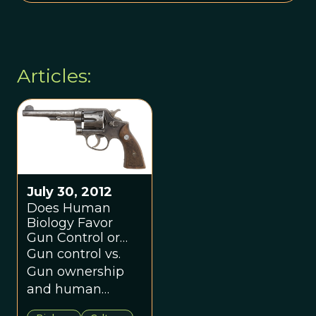
Articles:
July 30, 2012
Does Human
Biology Favor
Gun Control or
Gun Ownership?
Gun control vs.
Gun ownership
and human
nature.